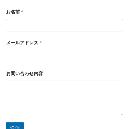
お名前
*
*
メールアドレス
*
お
問
い
合
わ
せ
お問い合わせ内容
内
容
お
名
前
送信