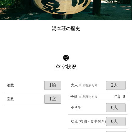
湯本荘の歴史
空室状況
泊数
大人
※1部屋あたり
合計
0
子供
※1部屋あたり
室数
小学生
幼児 (布団・食事付き)