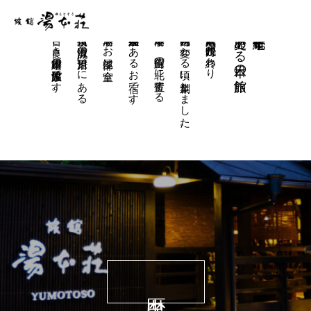
古き良き日本建築の温泉旅館です。
筑後川の源流「田の原川」沿いにある
湯本荘のお部屋は全室
「黒川温泉郷」にあるお宿です。
湯本荘は、阿蘇山の北に位置する
明治時代に変わる頃に創業しました。
西暦一八六七年。江戸時代が終わり
歴史ある日本の旅館
百七十年続く