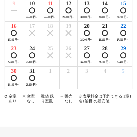
9
10
11
12
13
14
15
27,500 円～
27,500 円～
29,700 円～
30,800 円～
30,800 円～
29,700 円～
16
17
18
19
20
21
22
25,300 円～
24,200 円～
24,200 円～
27,500 円～
23
24
25
26
27
28
29
25,300 円～
23,100 円～
24,200 円～
23,100 円～
26,400 円～
30
31
1
2
3
4
5
23,100 円～
23,100 円～
空室
空室
数値 残
販売
※表示料金は予約できる 1室1
あり
なし
り室数
なし
名1泊目 の最安値