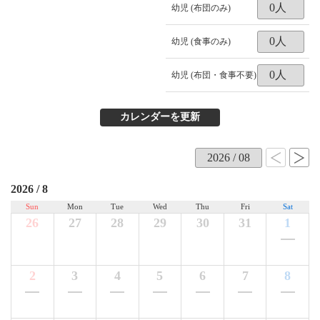
幼児 (布団のみ)
幼児 (食事のみ)
幼児 (布団・食事不要)
2026 / 8
Sun
Mon
Tue
Wed
Thu
Fri
Sat
26
27
28
29
30
31
1
2
3
4
5
6
7
8